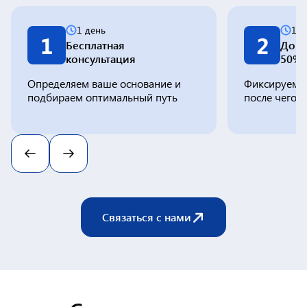
1 день
1-2
1
2
Бесплатная
Дого
консультация
50%
Определяем ваше основание и
Фиксируем с
подбираем оптимальный путь
после чего 
Связаться с нами