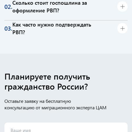
Сколько стоит госпошлина за
02.
оформление РВП?
В настоящий момент стоимость госпошлины составляет
Как часто нужно подтверждать
03.
1920 рублей.
РВП?
Статус РВП необходимо подтверждать каждый год.
Планируете получить
гражданство России?
Оставьте заявку на бесплатную
консультацию от миграционного эксперта ЦАМ