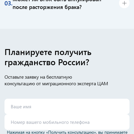
03.
месяцев после получения РВП.
после расторжения брака?
Развод не является основанием и для аннулирования
ВНЖ, которое было получено после РВП по браку.
Планируете получить
гражданство России?
Оставьте заявку на бесплатную
консультацию от миграционного эксперта ЦАМ
Нажимая на кнопку «Получить консультацию», вы принимаете