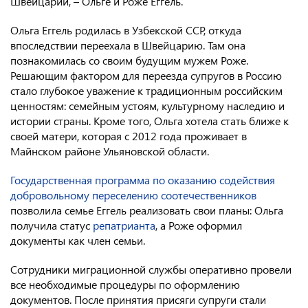
Швейцарии, – Ольге и Роже Еггель.
Консульство РФ в Швейцарии
Ольга Еггель родилась в Узбекской ССР, откуда
впоследствии переехала в Швейцарию. Там она
познакомилась со своим будущим мужем Роже.
Решающим фактором для переезда супругов в Россию
стало глубокое уважение к традиционным российским
ценностям: семейным устоям, культурному наследию и
истории страны. Кроме того, Ольга хотела стать ближе к
своей матери, которая с 2012 года проживает в
Майнском районе Ульяновской области.
Государственная программа по оказанию содействия
добровольному переселению соотечественников
позволила семье Еггель реализовать свои планы: Ольга
получила статус
репатрианта
, а Роже оформил
документы как член семьи.
Сотрудники миграционной службы оперативно провели
все необходимые процедуры по оформлению
документов. После принятия присяги супруги стали