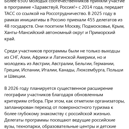
Более 6500 молодых соотечественников приняли участие
в программе «Здравствуй, Россия!» с 2014 года, передает
Консульство РФ в Швейцарии
ТАСС со ссылкой на Россотрудничество. В 2025 году в
рамках инициативы в Россию приехали 455 делегатов из
48 государств. Они посетили Москву, Подмосковье, Крым,
Ханты-Мансийский автономный округ и Приморский
край.
Среди участников программы были не только выходцы
из СНГ, Азии, Африки и Латинской Америки, но и
молодежь из Австрии, Австралии, Бельгии, Германии,
Греции, Испании, Италии, Канады, Люксембурга, Польши
и Швеции.
В 2026 году планируется существенное расширение
географии участников благодаря обновленным
критериям отбора. При этом, как отметили организаторы,
запланирован переход от поверхностного туризма к
более глубокому знакомству с российской жизнью.
Делегаты программы посещают ведущие российские
вузы, технопарки, образовательные центры и детские