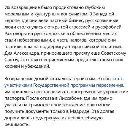
Их возвращение было продиктовано глубоким
Консульство РФ в Швейцарии
моральным и культурным конфликтом. В Западной
Европе, где они вели частный бизнес, русскоязычные
люди столкнулись с открытой агрессией и русофобией.
Разговоры на русском языке в общественных местах
стали небезопасными, а часть налогов, которые они
платили, шла на поддержку антироссийской политики.
Для Александра, приносившего присягу еще Советскому
Союзу, это стало неприемлемым предательством своих
корней и убеждений.
Возвращение домой оказалось тернистым. Чтобы
стать
участниками Государственной программы переселения
,
им пришлось восстанавливать просроченные украинские
паспорта. После отказа в Лиссабоне, где им прямо
указали на крымское происхождение, они смогли
получить документы только в Мадриде. Эта долгая
дорога лишь подчеркнула их непоколебимую
решимость.