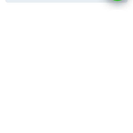
Гражданство
Восстановление гражданства РФ
Получение гражданства РФ в упрощенном порядке
Подтверждение гражданства РФ
Документы для гражданства РФ
Регионы РФ