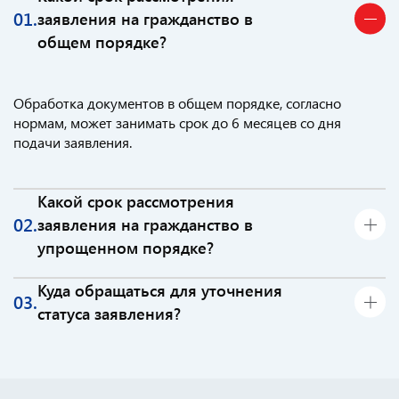
01.
заявления на гражданство в
общем порядке?
Обработка документов в общем порядке, согласно
нормам, может занимать срок до 6 месяцев со дня
подачи заявления.
Какой срок рассмотрения
02.
заявления на гражданство в
упрощенном порядке?
В среднем — срок от трех до 6 месяцев месяцев с
Куда обращаться для уточнения
03.
момента подачи в территориальный орган МВД.
статуса заявления?
Необходимо обращаться лично в территориальный
орган МВД по месту жительства.